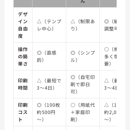
ん
デザ
イン
△（テンプ
△（制限あ
◎（細かく
自由
レ中心）
り）
調整可能）
度
操作
○（機能が
◎（直感
◎（シンプ
の簡
多く慣れ必
的）
ル）
単さ
要）
◎（自宅印
印刷
△（最短で
△（最短で
刷で即日
時間
3～4日）
3～4日）
可）
印刷
◎（100枚
○（用紙代
△（100枚
コス
約500円
＋家庭印
約2,000円
ト
～）
刷）
～）